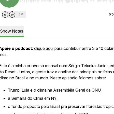
Use Left/Right to seek, Home/End to jump to start o
0:
Show Notes
Apoie o podcast
:
clique aqui
para contribuir entre 3 e 10 dóla
mês.
Esta é a minha conversa mensal com Sérgio Teixeira Júnior, ed
do Reset. Juntos, a gente traz a análise das principais notícias
clima no Brasil e no mundo. Neste episódio falamos sobre:
Trump, Lula e o clima na Assembléia Geral da ONU,
a Semana do Clima em NY,
o fundo proposto pelo Brasil pra preservar florestas tropic