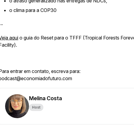
o atraso generalizado nas entregas de NDCs,
o clima para a COP30
--
Veja aqui
o guia do Reset para o TFFF (Tropical Forests Forev
Facility).
Para entrar em contato, escreva para:
podcast@economiadofuturo.com
Melina Costa
Host