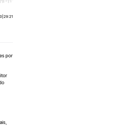
r end. Hold shift to jump forward or backward.
00
|
29:21
res por
itor
 do
ais,